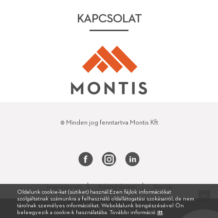
KAPCSOLAT
© Minden jog fenntartva Montis Kft
Impresszum
Adatvédelem
Akciók
Oldalunk cookie-kat (sütiket) használ.Ezen fájlok információkat
szolgáltatnak számunkra a felhasználó oldallátogatási szokásairól, de nem
tárolnak személyes információkat. Weboldalunk böngészésével Ön
HÍVÁS
beleegyezik a cookie-k használatába. További információ
itt
.