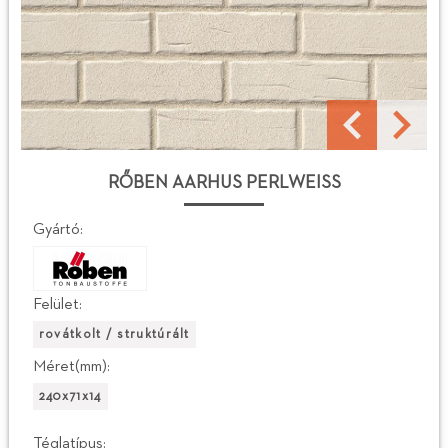
RŐBEN AARHUS PERLWEISS
Gyártó:
Felület:
rovátkolt / struktúrált
Méret(mm):
240x71x14
Téglatípus: