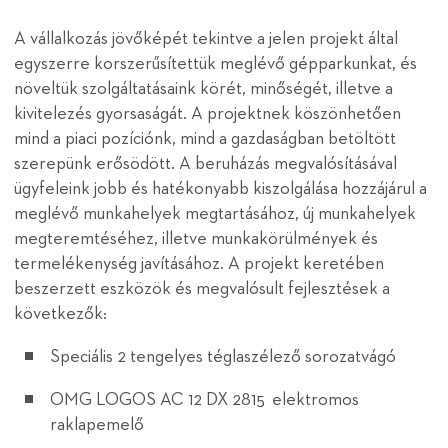
A vállalkozás jövőképét tekintve a jelen projekt által
egyszerre korszerűsítettük meglévő gépparkunkat, és
növeltük szolgáltatásaink körét, minőségét, illetve a
kivitelezés gyorsaságát. A projektnek köszönhetően
mind a piaci pozíciónk, mind a gazdaságban betöltött
szerepünk erősödött. A beruházás megvalósításával
ügyfeleink jobb és hatékonyabb kiszolgálása hozzájárul a
meglévő munkahelyek megtartásához, új munkahelyek
megteremtéséhez, illetve munkakörülmények és
termelékenység javításához. A projekt keretében
beszerzett eszközök és megvalósult fejlesztések a
következők:
Speciális 2 tengelyes téglaszélező sorozatvágó
OMG LOGOS AC 12 DX 2815 elektromos
raklapemelő