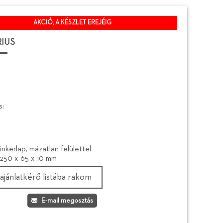
AKCIÓ, A KÉSZLET EREJÉIG
RIUS
s:
inkerlap, mázatlan felülettel
250 x 65 x 10 mm
ajánlatkérő listába rakom
E-mail megosztás