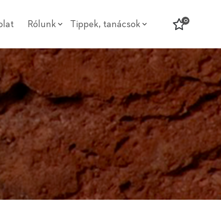
0
olat
Rólunk
Tippek, tanácsok