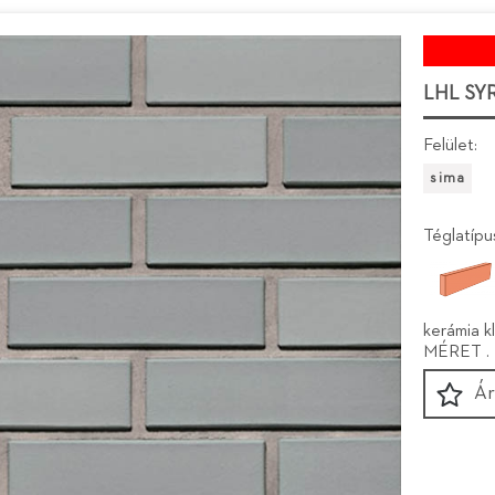
LHL SY
Felület:
sima
Téglatípu
kerámia kl
MÉRET . 
Ár